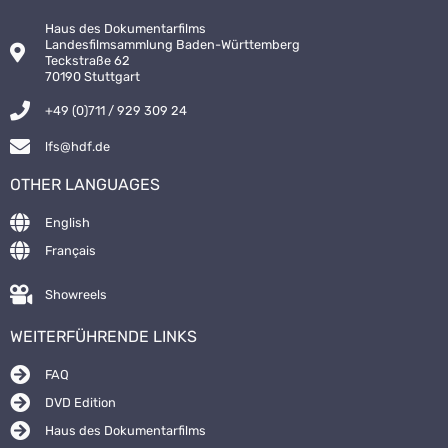
Haus des Dokumentarfilms
Landesfilmsammlung Baden-Württemberg
Teckstraße 62
70190 Stuttgart
+49 (0)711 / 929 309 24
lfs@hdf.de
OTHER LANGUAGES
English
Français
Showreels
WEITERFÜHRENDE LINKS
FAQ
DVD Edition
Haus des Dokumentarfilms