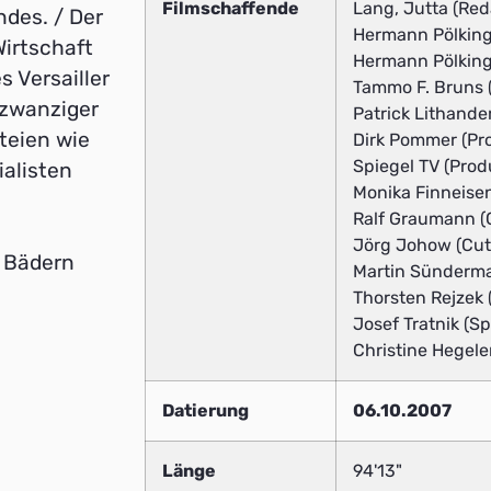
Filmschaffende
Lang, Jutta (Red
ndes. / Der
Hermann Pölking
Wirtschaft
Hermann Pölking
 Versailler
Tammo F. Bruns (
 zwanziger
Patrick Lithander
rteien wie
Dirk Pommer (Pro
Spiegel TV (Produ
ialisten
Monika Finneisen
Ralf Graumann (C
Jörg Johow (Cutt
n Bädern
Martin Sünderma
Thorsten Rejzek 
Josef Tratnik (Sp
Christine Hegele
Datierung
06.10.2007
Länge
94'13"