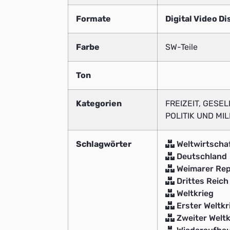
Formate
Digital Video Di
Farbe
SW-Teile
Ton
Kategorien
FREIZEIT, GESE
POLITIK UND MI
Schlagwörter
Weltwirtschaf
Deutschland
Weimarer Rep
Drittes Reich
Weltkrieg
Erster Weltkr
Zweiter Weltk