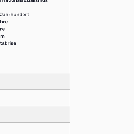
 Nationalsozialismus
Jahrhundert
hre
re
lm
tskrise