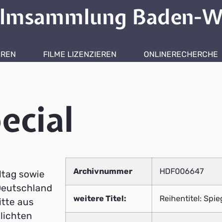
ilmsammlung Baden-W
HREN
FILME LIZENZIEREN
ONLINERECHERCHE
ecial
Archivnummer
HDF006647
ltag sowie
 Deutschland
weitere Titel:
Reihentitel: Spie
itte aus
lichten