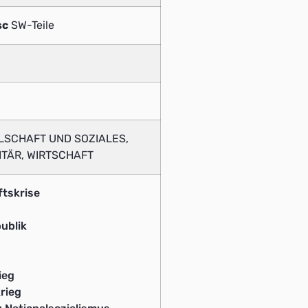
sc
SW-Teile
LLSCHAFT UND SOZIALES,
LITÄR, WIRTSCHAFT
tskrise
ublik
ieg
rieg