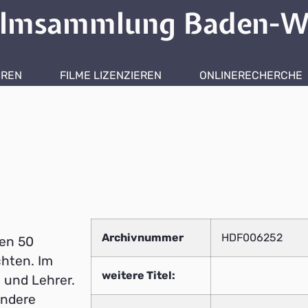
ilmsammlung Baden-W
HREN
FILME LIZENZIEREN
ONLINERECHERCHE
Archivnummer
HDF006252
ten 50
chten. Im
weitere Titel:
 und Lehrer.
andere