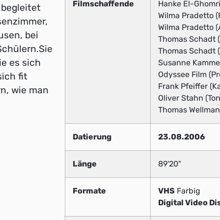
Filmschaffende
Hanke El-Ghomri
 begleitet
Wilma Pradetto (
ssenzimmer,
Wilma Pradetto (
ausen, bei
Thomas Schadt (
Schülern.Sie
Thomas Schadt (P
ie es sich
Susanne Kammerm
Odyssee Film (Pr
ich fit
Frank Pfeiffer (
rn, wie man
Oliver Stahn (Ton
Thomas Wellmann
Datierung
23.08.2006
Länge
89'20"
Formate
VHS
Farbig
Digital Video Di