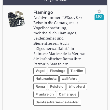
Flamingo
LFS
Archivnummer: LFS007877
Reise in die Camargue zur
Vogelbeobachtung,
mehrheitlich Flamingos,
Seidenreiher und
Bienenfresser. Auch
"Zigeunerwallfahrt" in
Saintes-Maries-de la Mer, wo
die katholischenRoma ihre
Patronin Sara feiern.
Vogel
Flamingo
Tierfilm
Naturschutz
Wallfahrt
Roma
Reisfeld
Wildpferd
Frankreich
Camargue
Saintes-Maries-de-la-Mer