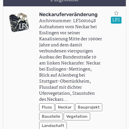
Neckaruferveränderung
LFS
Archivnummer: LFS001648
Aufnahmen vom Neckar bei
Esslingen vor seiner
Kanalisierung Mitte der 1960er
Jahre und dem damit
verbundenen vierspurigen
Ausbau der Bundesstraße 10
am linken Neckarufer: Neckar
bei Esslingen-Mettingen,
Blick auf Ailenberg bei
Stuttgart-Obertürkheim,
Flusslauf mit dichter
Ufervegetation, Staustufen
des Neckars…
Fluss
Neckar
Bauprojekt
Baustelle
Vegetation
Landschaft