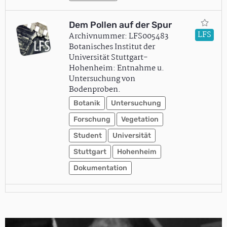
Dem Pollen auf der Spur
LFS
Archivnummer: LFS005483
Botanisches Institut der
Universität Stuttgart-
Hohenheim: Entnahme u.
Untersuchung von
Bodenproben.
Botanik
Untersuchung
Forschung
Vegetation
Student
Universität
Stuttgart
Hohenheim
Dokumentation