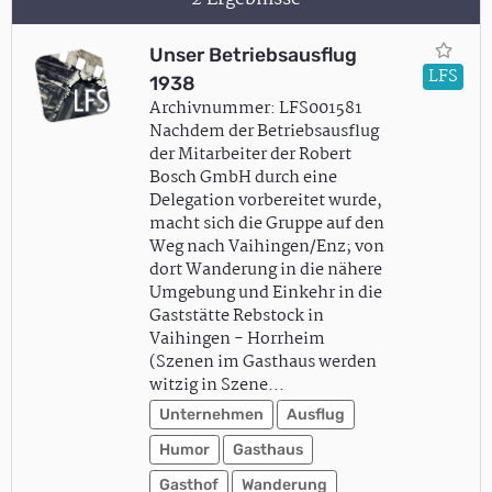
Unser Betriebsausflug
LFS
1938
Archivnummer: LFS001581
Nachdem der Betriebsausflug
der Mitarbeiter der Robert
Bosch GmbH durch eine
Delegation vorbereitet wurde,
macht sich die Gruppe auf den
Weg nach Vaihingen/Enz; von
dort Wanderung in die nähere
Umgebung und Einkehr in die
Gaststätte Rebstock in
Vaihingen - Horrheim
(Szenen im Gasthaus werden
witzig in Szene…
Unternehmen
Ausflug
Humor
Gasthaus
Gasthof
Wanderung