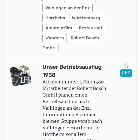
Vaihingen an der Enz
Horrheim
Württemberg
Amateurfilm
Restaurant
Wandern
Robert Bosch
GmbH
Unser Betriebsausflug
LFS
1938
Archivnummer: LFS001580
Mitarbeiter der Robert Bosch
GmbH planen einen
Betriebsausflug nach
Vaihingen an der Enz.
Informationsreise einer
kleinen Gruppe vorab nach
Vaihingen - Horrheim. In
Horrheim vor allem