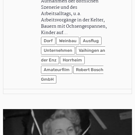
Aufnahmen der dörflichen
Szenerie und des
Arbeitsalltags, u.a.
Arbeitsvorgänge in der Kelter,
Bauern mit Ochsengespannen,
Kinder auf…
Dorf
Weinbau
Ausflug
Unternehmen
Vaihingen an
der Enz
Horrheim
Amateurfilm
Robert Bosch
GmbH