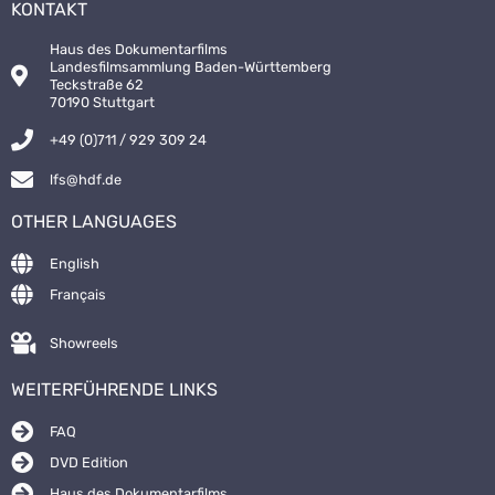
KONTAKT
Haus des Dokumentarfilms
Landesfilmsammlung Baden-Württemberg
Teckstraße 62
70190 Stuttgart
+49 (0)711 / 929 309 24
lfs@hdf.de
OTHER LANGUAGES
English
Français
Showreels
WEITERFÜHRENDE LINKS
FAQ
DVD Edition
Haus des Dokumentarfilms