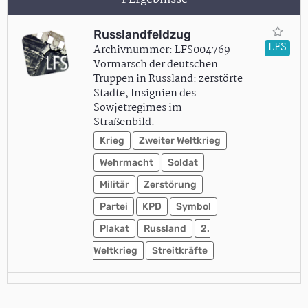
Russlandfeldzug
LFS
Archivnummer: LFS004769
Vormarsch der deutschen
Truppen in Russland: zerstörte
Städte, Insignien des
Sowjetregimes im
Straßenbild.
Krieg
Zweiter Weltkrieg
Wehrmacht
Soldat
Militär
Zerstörung
Partei
KPD
Symbol
Plakat
Russland
2.
Weltkrieg
Streitkräfte