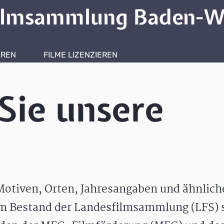
ilmsammlung Baden-W
HREN
FILME LIZENZIEREN
ONLINERECHERCHE
Sie unsere
otiven, Orten, Jahresangaben und ähnlic
m Bestand der Landesfilmsammlung (LFS) s