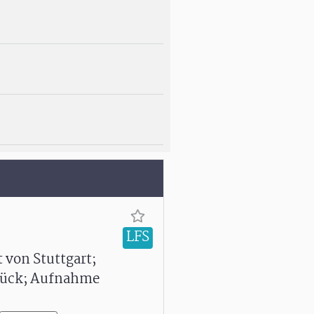
LFS
 von Stuttgart;
urück; Aufnahme