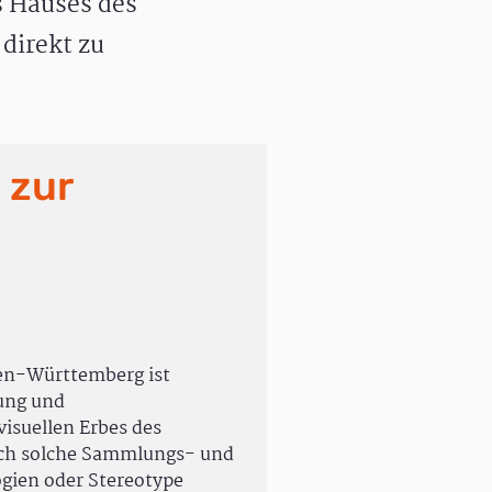
 Hauses des
direkt zu
 zur
en-Württemberg ist
rung und
isuellen Erbes des
uch solche Sammlungs- und
ogien oder Stereotype