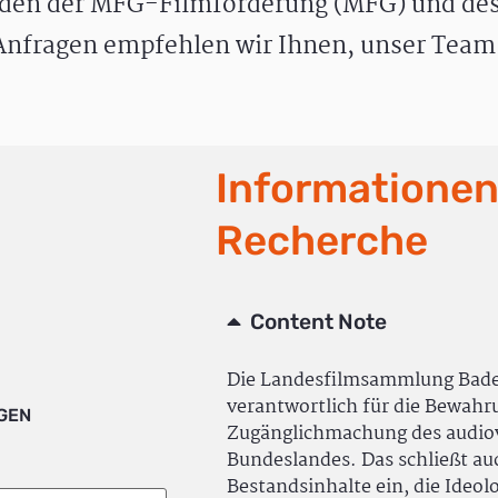
den der MFG-Filmförderung (MFG) und des
nfragen empfehlen wir Ihnen, unser Team 
Informationen
Recherche
Content Note
Die Landesfilmsammlung Bad
verantwortlich für die Bewah
IGEN
Zugänglichmachung des audiov
Bundeslandes. Das schließt a
Bestandsinhalte ein, die Ideol