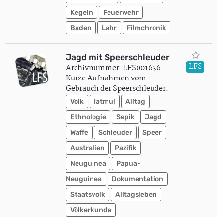
Kegeln
Feuerwehr
Baden
Lahr
Filmchronik
Jagd mit Speerschleuder
LFS
Archivnummer: LFS001636
Kurze Aufnahmen vom
Gebrauch der Speerschleuder.
Volk
Iatmul
Alltag
Ethnologie
Sepik
Jagd
Waffe
Schleuder
Speer
Australien
Pazifik
Neuguinea
Papua-
Neuguinea
Dokumentation
Staatsvolk
Alltagsleben
Völkerkunde