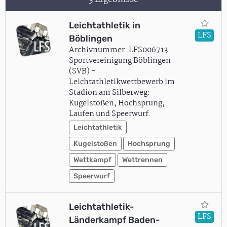
Leichtathletik in
LFS
Böblingen
Archivnummer: LFS006713
Sportvereinigung Böblingen
(SVB) -
Leichtathletikwettbewerb im
Stadion am Silberweg:
Kugelstoßen, Hochsprung,
Laufen und Speerwurf.
Leichtathletik
Kugelstoßen
Hochsprung
Wettkampf
Wettrennen
Speerwurf
Leichtathletik-
LFS
Länderkampf Baden-