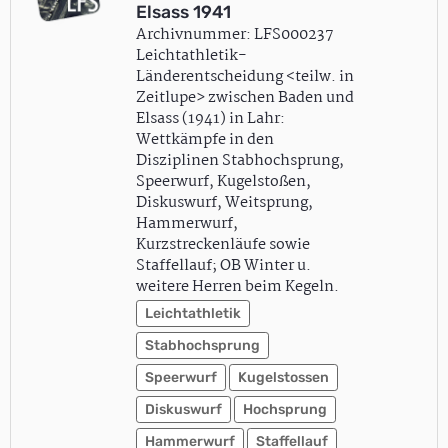
Elsass 1941
Archivnummer: LFS000237
Leichtathletik-
Länderentscheidung <teilw. in
Zeitlupe> zwischen Baden und
Elsass (1941) in Lahr:
Wettkämpfe in den
Disziplinen Stabhochsprung,
Speerwurf, Kugelstoßen,
Diskuswurf, Weitsprung,
Hammerwurf,
Kurzstreckenläufe sowie
Staffellauf; OB Winter u.
weitere Herren beim Kegeln.
Leichtathletik
Stabhochsprung
Speerwurf
Kugelstossen
Diskuswurf
Hochsprung
Hammerwurf
Staffellauf