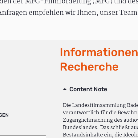
den der MFG-Filmförderung (MFG) und des
nfragen empfehlen wir Ihnen, unser Team 
Informationen
Recherche
Content Note
Die Landesfilmsammlung Bad
verantwortlich für die Bewah
IGEN
Zugänglichmachung des audiov
Bundeslandes. Das schließt a
Bestandsinhalte ein, die Ideol