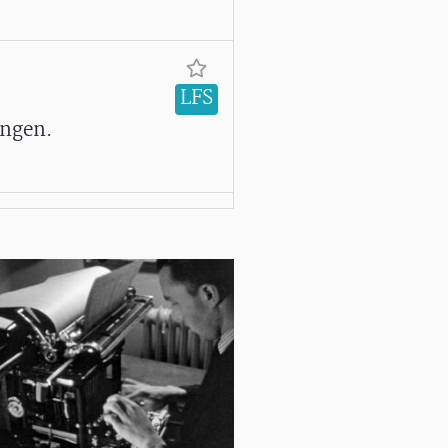
LFS
ingen.