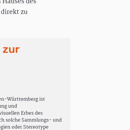
 Hauses des
direkt zu
 zur
en-Württemberg ist
rung und
isuellen Erbes des
uch solche Sammlungs- und
ogien oder Stereotype