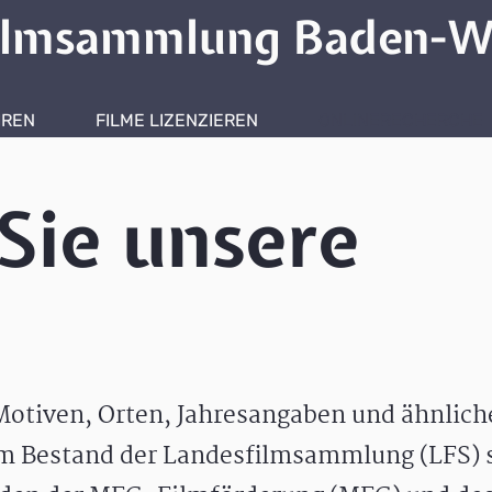
ilmsammlung Baden-W
HREN
FILME LIZENZIEREN
ONLINERECHERCHE
Sie unsere
otiven, Orten, Jahresangaben und ähnlic
m Bestand der Landesfilmsammlung (LFS) s