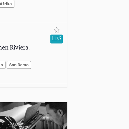
Afrika
LFS
hen Riviera:
lo
San Remo