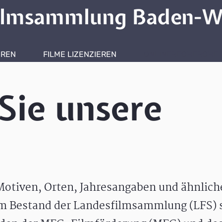
ilmsammlung Baden-W
HREN
FILME LIZENZIEREN
ONLINERECHERCHE
Sie unsere
otiven, Orten, Jahresangaben und ähnlic
m Bestand der Landesfilmsammlung (LFS) s