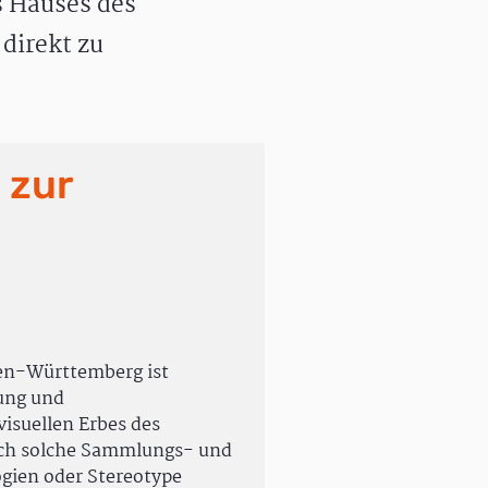
 Hauses des
direkt zu
 zur
en-Württemberg ist
rung und
isuellen Erbes des
uch solche Sammlungs- und
ogien oder Stereotype