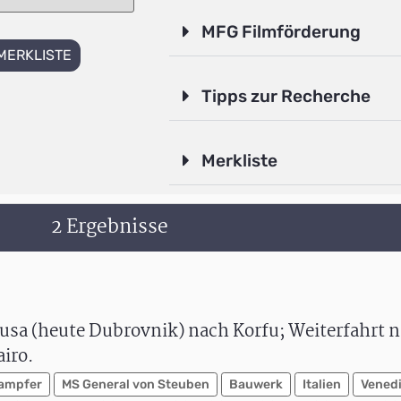
MFG Filmförderung
MERKLISTE
Tipps zur Recherche
Merkliste
2 Ergebnisse
gusa (heute Dubrovnik) nach Korfu; Weiterfahrt 
airo.
ampfer
MS General von Steuben
Bauwerk
Italien
Vened