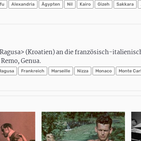
fu
Alexandria
Ägypten
Nil
Kairo
Gizeh
Sakkara
Ragusa> (Kroatien) an die französisch-italienisc
n Remo, Genua.
Ragusa
Frankreich
Marseille
Nizza
Monaco
Monte Car