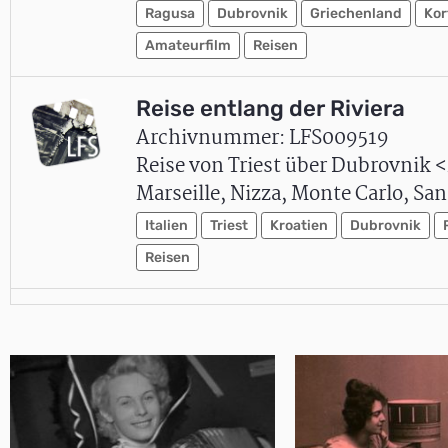
Ragusa
Dubrovnik
Griechenland
Kor
Amateurfilm
Reisen
Reise entlang der Riviera
Archivnummer: LFS009519
Reise von Triest über Dubrovnik <
Marseille, Nizza, Monte Carlo, Sa
Italien
Triest
Kroatien
Dubrovnik
Reisen