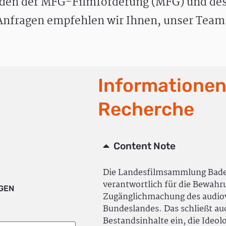
den der MFG-Filmförderung (MFG) und des
nfragen empfehlen wir Ihnen, unser Team 
Informationen
Recherche
Content Note
Die Landesfilmsammlung Bad
verantwortlich für die Bewah
IGEN
Zugänglichmachung des audiov
Bundeslandes. Das schließt a
Bestandsinhalte ein, die Ideol