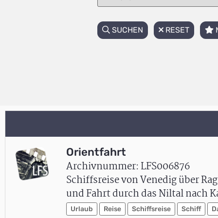
SUCHEN
RESET
Orientfahrt
Archivnummer: LFS006876
Schiffsreise von Venedig über Ra
und Fahrt durch das Niltal nach K
Urlaub
Reise
Schiffsreise
Schiff
D