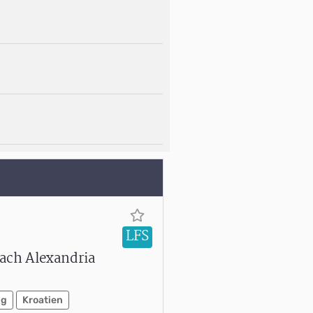
LFS
nach Alexandria
ig
Kroatien