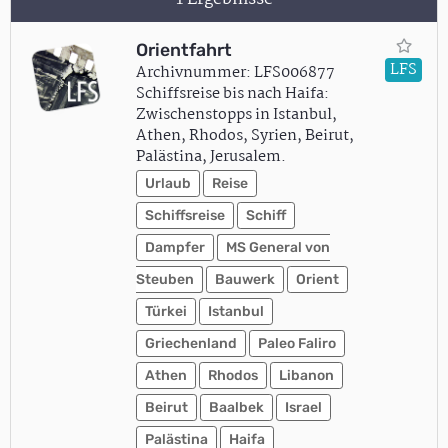
Orientfahrt
LFS
Archivnummer: LFS006877
Schiffsreise bis nach Haifa:
Zwischenstopps in Istanbul,
Athen, Rhodos, Syrien, Beirut,
Palästina, Jerusalem.
Urlaub
Reise
Schiffsreise
Schiff
Dampfer
MS General von
Steuben
Bauwerk
Orient
Türkei
Istanbul
Griechenland
Paleo Faliro
Athen
Rhodos
Libanon
Beirut
Baalbek
Israel
Palästina
Haifa