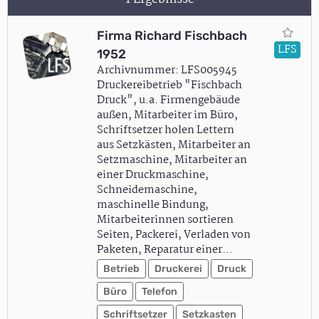
Firma Richard Fischbach
LFS
1952
Archivnummer: LFS005945
Druckereibetrieb "Fischbach
Druck", u.a. Firmengebäude
außen, Mitarbeiter im Büro,
Schriftsetzer holen Lettern
aus Setzkästen, Mitarbeiter an
Setzmaschine, Mitarbeiter an
einer Druckmaschine,
Schneidemaschine,
maschinelle Bindung,
Mitarbeiterinnen sortieren
Seiten, Packerei, Verladen von
Paketen, Reparatur einer…
Betrieb
Druckerei
Druck
Büro
Telefon
Schriftsetzer
Setzkasten