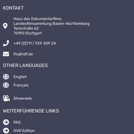
KONTAKT
Haus des Dokumentarfilms
Landesfilmsammlung Baden-Württemberg
Teckstraße 62
70190 Stuttgart
+49 (0)711 / 929 309 24
lfs@hdf.de
OTHER LANGUAGES
English
Français
Showreels
WEITERFÜHRENDE LINKS
FAQ
DVD Edition