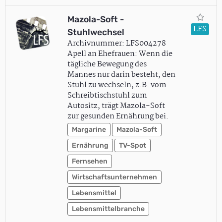
Mazola-Soft -
LFS
Stuhlwechsel
Archivnummer: LFS004278
Apell an Ehefrauen: Wenn die
tägliche Bewegung des
Mannes nur darin besteht, den
Stuhl zu wechseln, z.B. vom
Schreibtischstuhl zum
Autositz, trägt Mazola-Soft
zur gesunden Ernährung bei.
Margarine
Mazola-Soft
Ernährung
TV-Spot
Fernsehen
Wirtschaftsunternehmen
Lebensmittel
Lebensmittelbranche