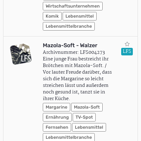
Wirtschaftsunternehmen
Komik
Lebensmittel
Lebensmittelbranche
Mazola-Soft - Walzer
LFS
Archivnummer: LFS004273
Eine junge Frau bestreicht ihr
Brötchen mit Mazola-Soft. /
Vor lauter Freude darüber, dass
sich die Margarine so leicht
streichen lässt und außerdem
noch gesund ist, tanzt sie in
ihrer Küche.
Margarine
Mazola-Soft
Ernährung
TV-Spot
Fernsehen
Lebensmittel
Lebensmittelbranche