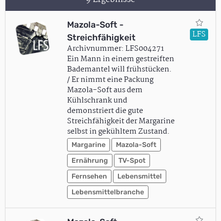
Mazola-Soft -
LFS
Streichfähigkeit
Archivnummer: LFS004271
Ein Mann in einem gestreiften
Bademantel will frühstücken.
/ Er nimmt eine Packung
Mazola-Soft aus dem
Kühlschrank und
demonstriert die gute
Streichfähigkeit der Margarine
selbst in gekühltem Zustand.
Margarine
Mazola-Soft
Ernährung
TV-Spot
Fernsehen
Lebensmittel
Lebensmittelbranche