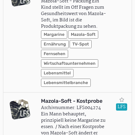
Mazola-Soft - Packung Ein
Kind stellt im Off Fragen zum
Gesundheitswert von Mazola-
Soft, im Bild ist die
Produktpackung zu sehen.
Margarine
Mazola-Soft
Ernährung
TV-Spot
Fernsehen
Wirtschaftsunternehmen
Lebensmittel
Lebensmittelbranche
Mazola-Soft - Kostprobe
LFS
Archivnummer: LFS004274
Ein Mann behauptet,
prinzipiell keine Margarine zu
essen. / Nach einer Kostprobe
von Mazola-Soft ändert er