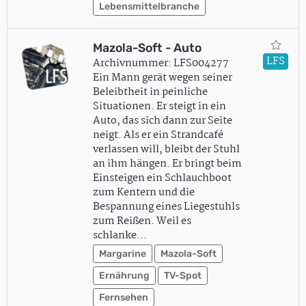
Lebensmittelbranche
Mazola-Soft - Auto
LFS
Archivnummer: LFS004277
Ein Mann gerät wegen seiner
Beleibtheit in peinliche
Situationen. Er steigt in ein
Auto, das sich dann zur Seite
neigt. Als er ein Strandcafé
verlassen will, bleibt der Stuhl
an ihm hängen. Er bringt beim
Einsteigen ein Schlauchboot
zum Kentern und die
Bespannung eines Liegestuhls
zum Reißen. Weil es
schlanke…
Margarine
Mazola-Soft
Ernährung
TV-Spot
Fernsehen