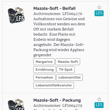
Mazola-Soft - Beifall
LFS
Archivnummer: LFS004276
Aufnahmen von Gemüse und
Vollkornbrot werden aus dem
Off mit starkem Beifall
bedacht. Eine Platte mit
Eisbein wird dagegen
ausgebuht. Der Mazola-Soft-
Packung wird wieder Applaus
gespendet.
Margarine
Mazola-Soft
Ernährung
TV-Spot
Fernsehen
Lebensmittel
Lebensmittelbranche
Mazola-Soft - Packung
LFS
Archivnummer: LFS004279