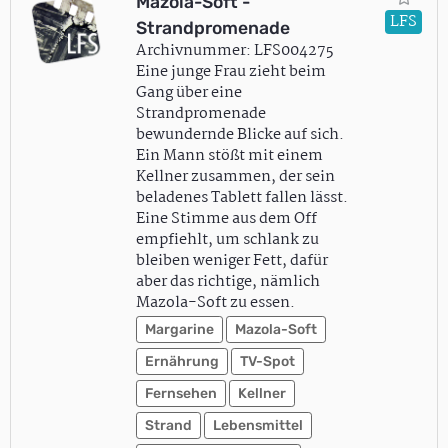
Mazola-Soft -
LFS
Strandpromenade
Archivnummer: LFS004275
Eine junge Frau zieht beim
Gang über eine
Strandpromenade
bewundernde Blicke auf sich.
Ein Mann stößt mit einem
Kellner zusammen, der sein
beladenes Tablett fallen lässt.
Eine Stimme aus dem Off
empfiehlt, um schlank zu
bleiben weniger Fett, dafür
aber das richtige, nämlich
Mazola-Soft zu essen.
Margarine
Mazola-Soft
Ernährung
TV-Spot
Fernsehen
Kellner
Strand
Lebensmittel