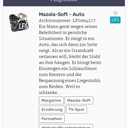
Mazola-Soft - Auto
LFS
Archivnummer: LFS004277
Ein Mann gerät wegen seiner
Beleibtheit in peinliche
Situationen. Er steigt in ein
Auto, das sich dann zur Seite
neigt. Als er ein Strandcafé
verlassen will, bleibt der Stuhl
an ihm hängen. Er bringt beim
Einsteigen ein Schlauchboot
zum Kentern und die
Bespannung eines Liegestuhls
zum Reißen. Weil es
schlanke…
Margarine
Mazola-Soft
Ernährung
TV-Spot
Fernsehen
Wirtschaftsunternehmen