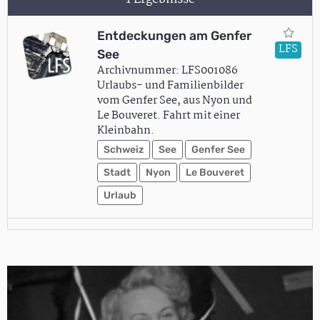
Entdeckungen am Genfer
LFS
See
Archivnummer: LFS001086
Urlaubs- und Familienbilder
vom Genfer See, aus Nyon und
Le Bouveret. Fahrt mit einer
Kleinbahn.
Schweiz
See
Genfer See
Stadt
Nyon
Le Bouveret
Urlaub