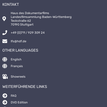
KONTAKT
Haus des Dokumentarfilms
Landesfilmsammlung Baden-Württemberg
Teckstraße 62
70190 Stuttgart
+49 (0)711 / 929 309 24
lfs@hdf.de
OTHER LANGUAGES
English
Français
Showreels
WEITERFÜHRENDE LINKS
FAQ
DVD Edition