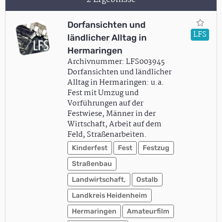
Dorfansichten und
LFS
ländlicher Alltag in
Hermaringen
Archivnummer: LFS003945
Dorfansichten und ländlicher
Alltag in Hermaringen: u.a.
Fest mit Umzug und
Vorführungen auf der
Festwiese, Männer in der
Wirtschaft, Arbeit auf dem
Feld, Straßenarbeiten.
Kinderfest
Fest
Festzug
Straßenbau
Landwirtschaft,
Ostalb
Landkreis Heidenheim
Hermaringen
Amateurfilm