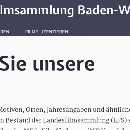
ilmsammlung Baden-W
HREN
FILME LIZENZIEREN
ONLINERECHERCHE
Sie unsere
otiven, Orten, Jahresangaben und ähnlic
m Bestand der Landesfilmsammlung (LFS) s