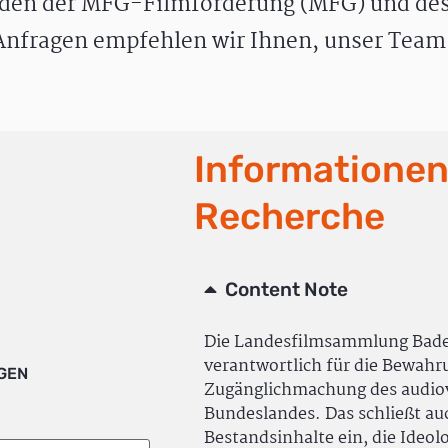
den der MFG-Filmförderung (MFG) und des
nfragen empfehlen wir Ihnen, unser Team 
Informationen
Recherche
Content Note
Die Landesfilmsammlung Bad
verantwortlich für die Bewah
IGEN
Zugänglichmachung des audiov
Bundeslandes. Das schließt a
Bestandsinhalte ein, die Ideol