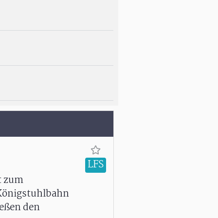
LFS
t zum
 Königstuhlbahn
ießen den