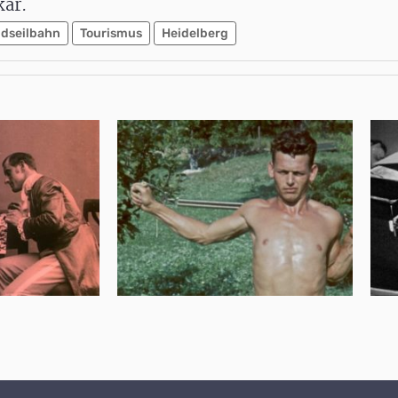
kar.
dseilbahn
Tourismus
Heidelberg