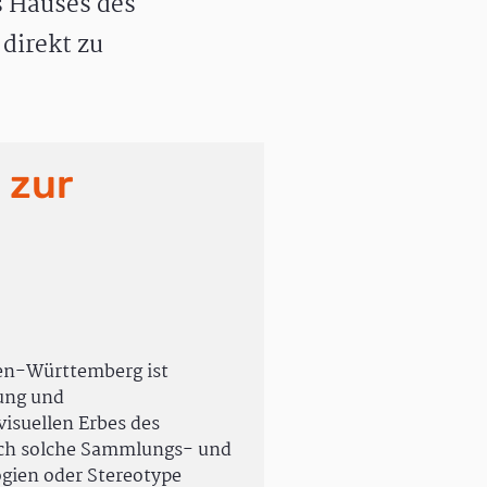
 Hauses des
direkt zu
 zur
en-Württemberg ist
rung und
isuellen Erbes des
uch solche Sammlungs- und
ogien oder Stereotype