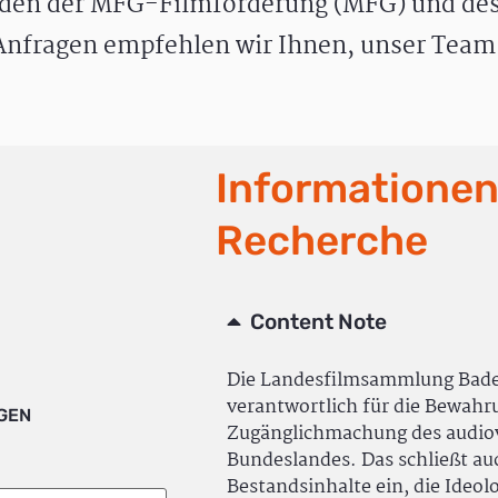
den der MFG-Filmförderung (MFG) und des
nfragen empfehlen wir Ihnen, unser Team 
Informationen
Recherche
Content Note
Die Landesfilmsammlung Bad
verantwortlich für die Bewah
IGEN
Zugänglichmachung des audiov
Bundeslandes. Das schließt a
Bestandsinhalte ein, die Ideol