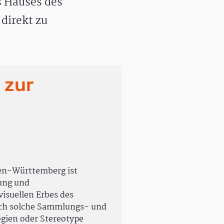
 Hauses des
direkt zu
 zur
en-Württemberg ist
rung und
isuellen Erbes des
uch solche Sammlungs- und
ogien oder Stereotype