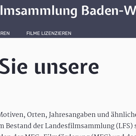
ilmsammlung Baden-W
HREN
FILME LIZENZIEREN
ONLINERECHERCHE
Sie unsere
otiven, Orten, Jahresangaben und ähnlic
m Bestand der Landesfilmsammlung (LFS) s