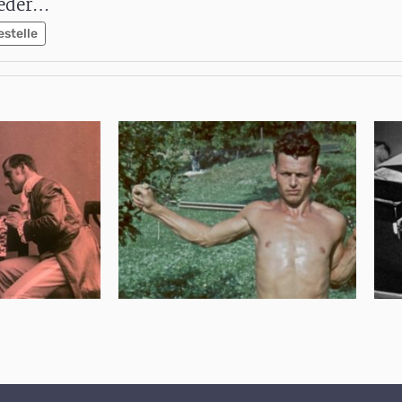
ieder…
estelle