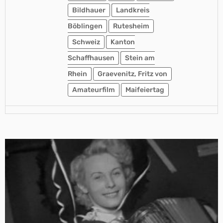
Bildhauer
Landkreis
Böblingen
Rutesheim
Schweiz
Kanton
Schaffhausen
Stein am
Rhein
Graevenitz, Fritz von
Amateurfilm
Maifeiertag