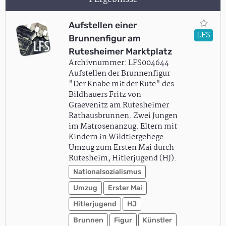
Aufstellen einer
LFS
Brunnenfigur am
Rutesheimer Marktplatz
Archivnummer: LFS004644
Aufstellen der Brunnenfigur
"Der Knabe mit der Rute" des
Bildhauers Fritz von
Graevenitz am Rutesheimer
Rathausbrunnen. Zwei Jungen
im Matrosenanzug. Eltern mit
Kindern in Wildtiergehege.
Umzug zum Ersten Mai durch
Rutesheim, Hitlerjugend (HJ).
Nationalsozialismus
Umzug
Erster Mai
Hitlerjugend
HJ
Brunnen
Figur
Künstler