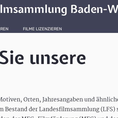
ilmsammlung Baden-W
HREN
FILME LIZENZIEREN
ONLINERECHERCHE
Sie unsere
otiven, Orten, Jahresangaben und ähnlic
m Bestand der Landesfilmsammlung (LFS) s