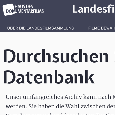
Landesf
ÜBER DIE LANDESFILMSAMMLUNG
FILME BEWA
Durchsuchen 
Datenbank
Unser umfangreiches Archiv kann nach M
werden. Sie haben die Wahl zwischen de