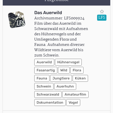
Das Auerwild
LFS
Archivnummer: LFS009924
Film über das Auerwild im
Schwarzwald mit Aufnahmen
des Hühnervogels und der
Umliegenden Flora und
Fauna. Aufnahmen diverser
Wildtiere vom Auerwild bis
zum Schwein.
Auerwild
Hühnervogel
Fasanartig
Wild
Flora
Fauna
Jungtiere
Küken
Schwein
Auerhuhn
Schwarzwald
Amateurfilm
Dokumentation
Vogel