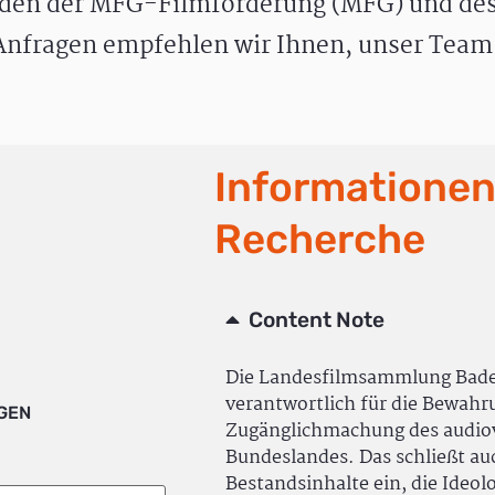
den der MFG-Filmförderung (MFG) und des
nfragen empfehlen wir Ihnen, unser Team 
Informationen
Recherche
Content Note
Die Landesfilmsammlung Bad
verantwortlich für die Bewah
IGEN
Zugänglichmachung des audiov
Bundeslandes. Das schließt a
Bestandsinhalte ein, die Ideol