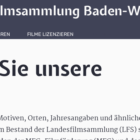
ilmsammlung Baden-W
HREN
FILME LIZENZIEREN
ONLINERECHERCHE
Sie unsere
otiven, Orten, Jahresangaben und ähnlic
m Bestand der Landesfilmsammlung (LFS) s