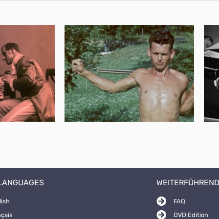
 LANGUAGES
WEITERFÜHREND
lish
FAQ
nçais
DVD Edition