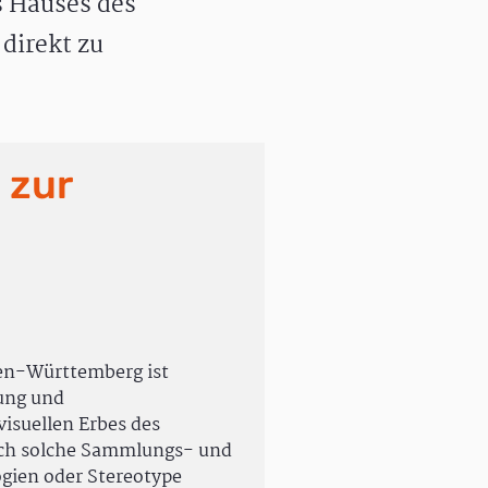
 Hauses des
direkt zu
 zur
en-Württemberg ist
rung und
isuellen Erbes des
uch solche Sammlungs- und
ogien oder Stereotype