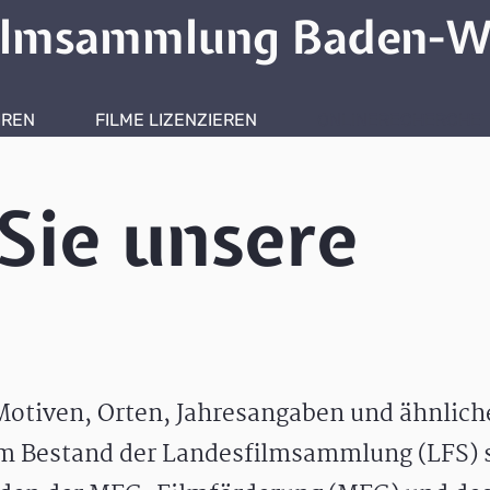
ilmsammlung Baden-W
HREN
FILME LIZENZIEREN
ONLINERECHERCHE
Sie unsere
otiven, Orten, Jahresangaben und ähnlic
m Bestand der Landesfilmsammlung (LFS) s