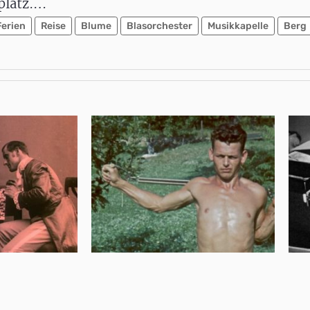
fplatz.…
Ferien
Reise
Blume
Blasorchester
Musikkapelle
Berg