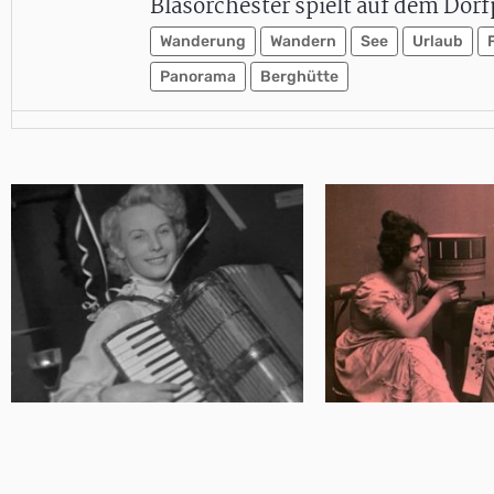
Blasorchester spielt auf dem Dor
Wanderung
Wandern
See
Urlaub
Panorama
Berghütte