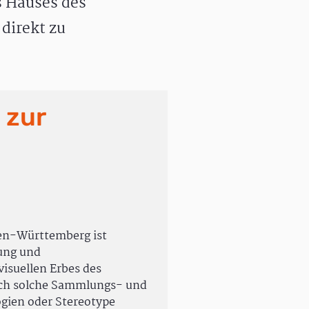
 Hauses des
direkt zu
 zur
en-Württemberg ist
rung und
isuellen Erbes des
uch solche Sammlungs- und
ogien oder Stereotype