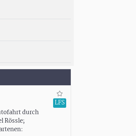
LFS
utofahrt durch
l Rössle;
artenen: