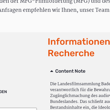
den der MFG-Filmförderung (MFG) und des
nfragen empfehlen wir Ihnen, unser Team 
Informationen
Recherche
Content Note
Die Landesfilmsammlung Bad
verantwortlich für die Bewah
IGEN
Zugänglichmachung des audiov
Bundeslandes. Das schließt a
Bestandsinhalte ein, die Ideol