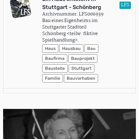
LFS
Stuttgart - Schönberg
Archivnummer: LFS006939
Bau eines Eigenheims im
Stuttgarter Stadtteil
Schönberg <teilw. fiktive
Spielhandlung>.
Haus
Hausbau
Bau
Baufirma
Bauprojekt
Baustelle
Stuttgart
Familie
Bauvorhaben