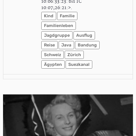
10:06:33:23: bis TC
10:07;26:21:>.
Kind
Familie
Familienleben
Jagdgruppe
Ausflug
Reise
Java
Bandung
Schweiz
Zürich
Ägypten
Suezkanal