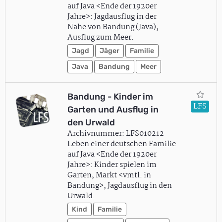
auf Java <Ende der 1920er
Jahre>: Jagdausflug in der
Nähe von Bandung (Java),
Ausflug zum Meer.
Jagd
Jäger
Familie
Java
Bandung
Meer
Bandung - Kinder im
LFS
Garten und Ausflug in
den Urwald
Archivnummer: LFS010212
Leben einer deutschen Familie
auf Java <Ende der 1920er
Jahre>: Kinder spielen im
Garten, Markt <vmtl. in
Bandung>, Jagdausflug in den
Urwald.
Kind
Familie