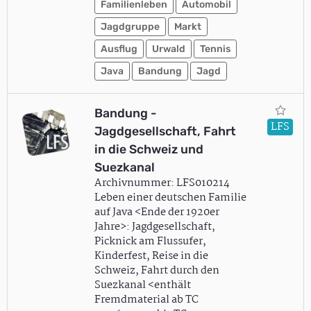
Familienleben
Automobil
Jagdgruppe
Markt
Ausflug
Urwald
Tennis
Java
Bandung
Jagd
Bandung -
LFS
Jagdgesellschaft, Fahrt
in die Schweiz und
Suezkanal
Archivnummer: LFS010214
Leben einer deutschen Familie
auf Java <Ende der 1920er
Jahre>: Jagdgesellschaft,
Picknick am Flussufer,
Kinderfest, Reise in die
Schweiz, Fahrt durch den
Suezkanal <enthält
Fremdmaterial ab TC