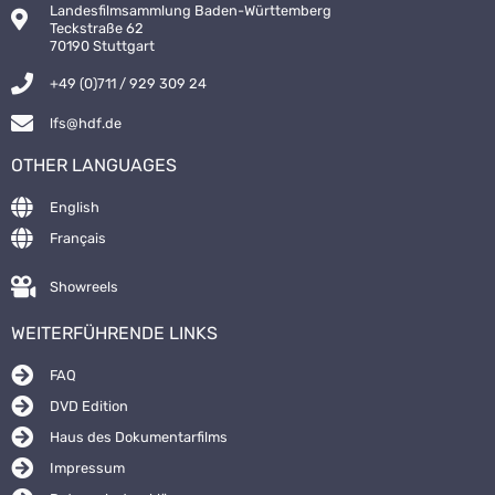
Landesfilmsammlung Baden-Württemberg
Teckstraße 62
70190 Stuttgart
+49 (0)711 / 929 309 24
lfs@hdf.de
OTHER LANGUAGES
English
Français
Showreels
WEITERFÜHRENDE LINKS
FAQ
DVD Edition
Haus des Dokumentarfilms
Impressum