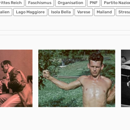
rittes Reich
Faschismus
Organisation
PNF
Partito Nazio
talien
Lago Maggiore
Isola Bella
Varese
Mailand
Stres