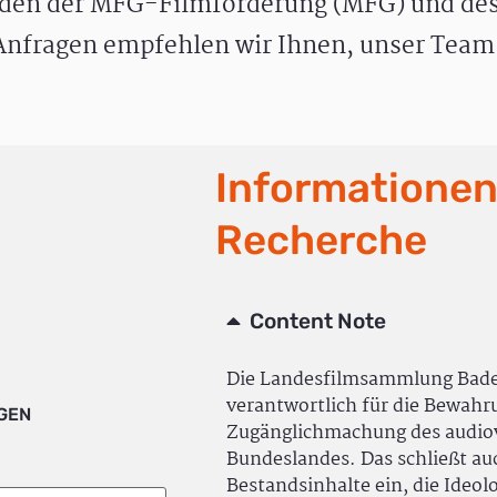
den der MFG-Filmförderung (MFG) und des
nfragen empfehlen wir Ihnen, unser Team 
Informationen
Recherche
Content Note
Die Landesfilmsammlung Bad
verantwortlich für die Bewah
IGEN
Zugänglichmachung des audiov
Bundeslandes. Das schließt a
Bestandsinhalte ein, die Ideol