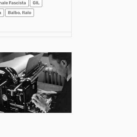
nale Fascista
GIL
a
Balbo, Italo