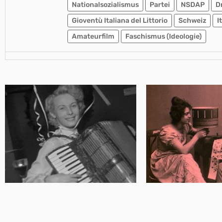
Nationalsozialismus
Partei
NSDAP
D
Gioventù Italiana del Littorio
Schweiz
I
Amateurfilm
Faschismus (Ideologie)