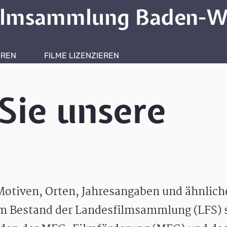
ilmsammlung Baden-W
HREN
FILME LIZENZIEREN
ONLINERECHERCHE
Sie unsere
otiven, Orten, Jahresangaben und ähnlic
m Bestand der Landesfilmsammlung (LFS) s