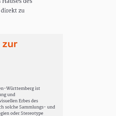
 Hauses des
direkt zu
 zur
en-Württemberg ist
rung und
isuellen Erbes des
uch solche Sammlungs- und
ogien oder Stereotype