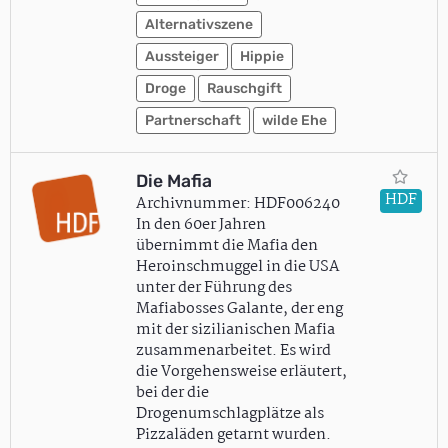
Alternativszene
Aussteiger
Hippie
Droge
Rauschgift
Partnerschaft
wilde Ehe
Die Mafia
HDF
Archivnummer: HDF006240
In den 60er Jahren
übernimmt die Mafia den
Heroinschmuggel in die USA
unter der Führung des
Mafiabosses Galante, der eng
mit der sizilianischen Mafia
zusammenarbeitet. Es wird
die Vorgehensweise erläutert,
bei der die
Drogenumschlagplätze als
Pizzaläden getarnt wurden.