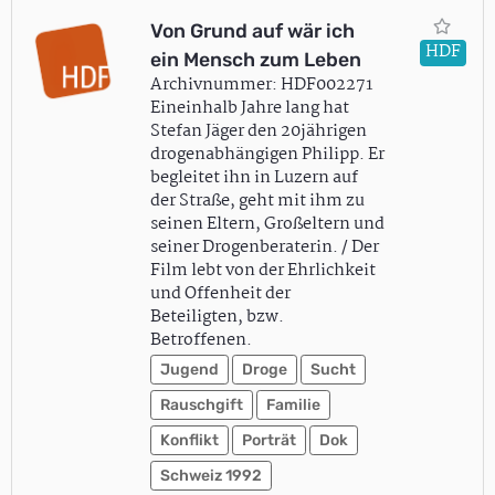
Von Grund auf wär ich
HDF
ein Mensch zum Leben
Archivnummer: HDF002271
Eineinhalb Jahre lang hat
Stefan Jäger den 20jährigen
drogenabhängigen Philipp. Er
begleitet ihn in Luzern auf
der Straße, geht mit ihm zu
seinen Eltern, Großeltern und
seiner Drogenberaterin. / Der
Film lebt von der Ehrlichkeit
und Offenheit der
Beteiligten, bzw.
Betroffenen.
Jugend
Droge
Sucht
Rauschgift
Familie
Konflikt
Porträt
Dok
Schweiz 1992