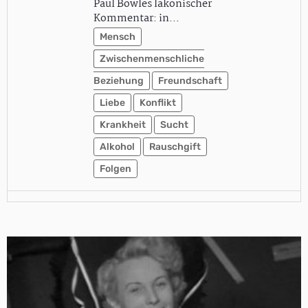
Paul Bowles lakonischer
Kommentar: in…
Mensch
Zwischenmenschliche
Beziehung
Freundschaft
Liebe
Konflikt
Krankheit
Sucht
Alkohol
Rauschgift
Folgen