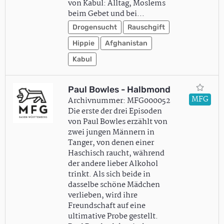
von Kabul: Alltag, Moslems
beim Gebet und bei…
Drogensucht
Rauschgift
Hippie
Afghanistan
Kabul
Paul Bowles - Halbmond
MFG
Archivnummer: MFG000052
Die erste der drei Episoden
von Paul Bowles erzählt von
zwei jungen Männern in
Tanger, von denen einer
Haschisch raucht, während
der andere lieber Alkohol
trinkt. Als sich beide in
dasselbe schöne Mädchen
verlieben, wird ihre
Freundschaft auf eine
ultimative Probe gestellt.