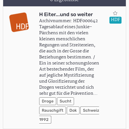
H Eiter...und so weiter
HDF
Archivnummer: HDF000642
Tagesablauf eines Junkie-
Pärchens mit den vielen
kleinen menschlichen
Regungen und Streitereien,
die auch in der Gosse die
Beziehungen bestimmen. /
Ein in seiner schonungslosen
Art bestechender Film, der
auf jegliche Mystifizierung
und Glorifizierung der
Drogen verzichtet und sich
sehr gut für die Prävention…
Droge
Sucht
Rauschgift
Dok
Schweiz
1992