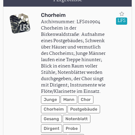
Chorheim
LFS
Archivnummer: LFS010904
Chorheim in der
Birkenwaldstraße: Aufnahme
eines Postgebäudes; Schwenk
über Häuser und vermutlich
des Chorheims; Junge Männer
laufen eine Treppe hinunter;
Blick in einen Raum voller
Stühle; Notenblätter werden
durchgegeben; der Chor singt
mit Dirigent; Instrumente wie
Flöte/Klarinette im Einsatz.
Junge
Mann
Chor
Chorheim
Postgebäude
Gesang
Notenblatt
Dirgent
Probe