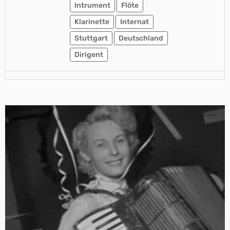
Intrument
Flöte
Klarinette
Internat
Stuttgart
Deutschland
Dirigent