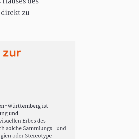
 Hauses des
direkt zu
 zur
en-Württemberg ist
rung und
isuellen Erbes des
uch solche Sammlungs- und
ogien oder Stereotype