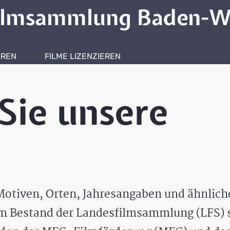
ilmsammlung Baden-W
HREN
FILME LIZENZIEREN
ONLINERECHERCHE
Sie unsere
otiven, Orten, Jahresangaben und ähnlic
m Bestand der Landesfilmsammlung (LFS) s