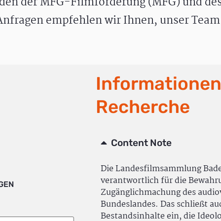
den der MFG-Filmförderung (MFG) und des
nfragen empfehlen wir Ihnen, unser Team 
Informationen
Recherche
Content Note
Die Landesfilmsammlung Bad
verantwortlich für die Bewah
IGEN
Zugänglichmachung des audiov
Bundeslandes. Das schließt a
Bestandsinhalte ein, die Ideol