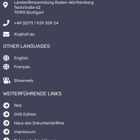
Landesfilmsammlung Baden-Württemberg
Teckstraße 62
70190 Stuttgart
+49 (0)711 / 929 309 24
lfs@hdf.de
OTHER LANGUAGES
English
Français
Showreels
WEITERFÜHRENDE LINKS
FAQ
DVD Edition
Haus des Dokumentarfilms
Impressum