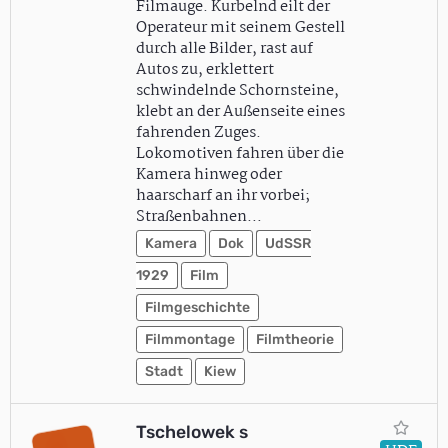
Filmauge. Kurbelnd eilt der
Operateur mit seinem Gestell
durch alle Bilder, rast auf
Autos zu, erklettert
schwindelnde Schornsteine,
klebt an der Außenseite eines
fahrenden Zuges.
Lokomotiven fahren über die
Kamera hinweg oder
haarscharf an ihr vorbei;
Straßenbahnen…
Kamera
Dok
UdSSR
1929
Film
Filmgeschichte
Filmmontage
Filmtheorie
Stadt
Kiew
Tschelowek s