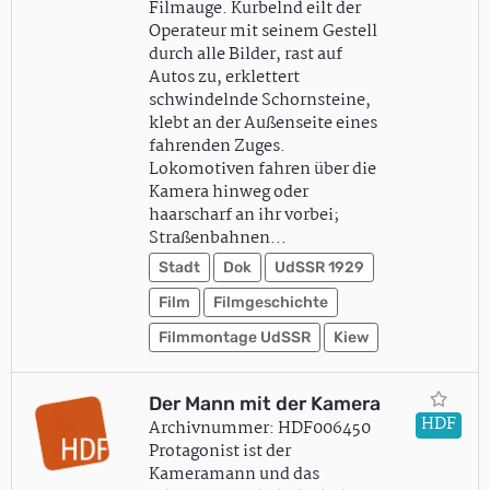
Filmauge. Kurbelnd eilt der
Operateur mit seinem Gestell
durch alle Bilder, rast auf
Autos zu, erklettert
schwindelnde Schornsteine,
klebt an der Außenseite eines
fahrenden Zuges.
Lokomotiven fahren über die
Kamera hinweg oder
haarscharf an ihr vorbei;
Straßenbahnen…
Stadt
Dok
UdSSR 1929
Film
Filmgeschichte
Filmmontage UdSSR
Kiew
Der Mann mit der Kamera
HDF
Archivnummer: HDF006450
Protagonist ist der
Kameramann und das