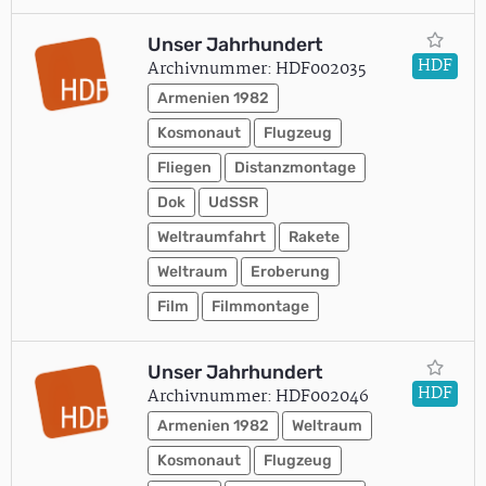
Unser Jahrhundert
HDF
Archivnummer: HDF002035
Armenien 1982
Kosmonaut
Flugzeug
Fliegen
Distanzmontage
Dok
UdSSR
Weltraumfahrt
Rakete
Weltraum
Eroberung
Film
Filmmontage
Unser Jahrhundert
HDF
Archivnummer: HDF002046
Armenien 1982
Weltraum
Kosmonaut
Flugzeug