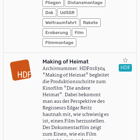
Fliegen
Distanzmontage
Dok
UdSSR
Weltraumfahrt
Rakete
Eroberung
Film
Filmmontage
Making of Heimat
HDF
Archivnummer: HDF018304
"Making of Heimat" begleitet
die Produktionsschritte zum
Kinofilm "Die andere
Heimat". Dabei bekommt
man aus der Perspektive des
Regisseurs Edgar Reitz
hautnah mit, wie schwierig es
ist, einen Film herzustellen.
Der Dokumentarfilm zeigt
zum Einen, wie ein Film