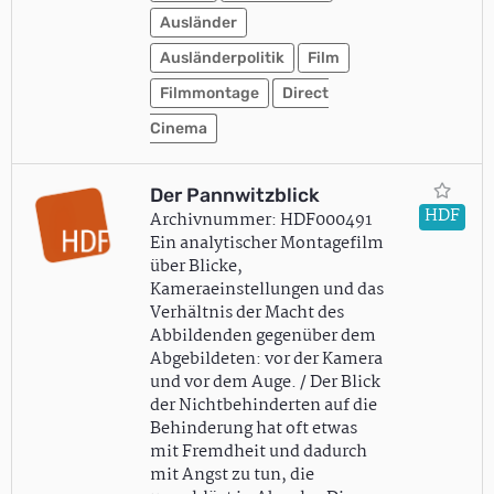
Ausländer
Ausländerpolitik
Film
Filmmontage
Direct
Cinema
Der Pannwitzblick
HDF
Archivnummer: HDF000491
Ein analytischer Montagefilm
über Blicke,
Kameraeinstellungen und das
Verhältnis der Macht des
Abbildenden gegenüber dem
Abgebildeten: vor der Kamera
und vor dem Auge. / Der Blick
der Nichtbehinderten auf die
Behinderung hat oft etwas
mit Fremdheit und dadurch
mit Angst zu tun, die