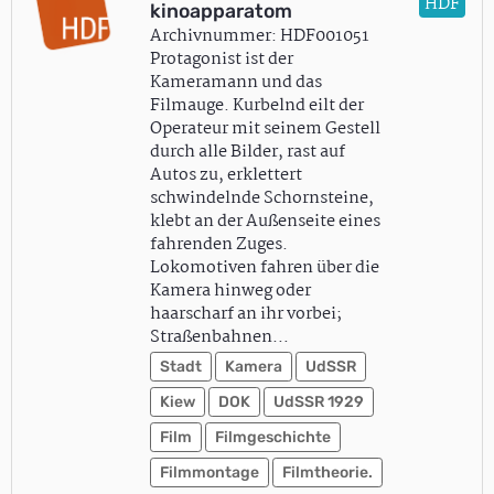
HDF
kinoapparatom
Archivnummer: HDF001051
Protagonist ist der
Kameramann und das
Filmauge. Kurbelnd eilt der
Operateur mit seinem Gestell
durch alle Bilder, rast auf
Autos zu, erklettert
schwindelnde Schornsteine,
klebt an der Außenseite eines
fahrenden Zuges.
Lokomotiven fahren über die
Kamera hinweg oder
haarscharf an ihr vorbei;
Straßenbahnen…
Stadt
Kamera
UdSSR
Kiew
DOK
UdSSR 1929
Film
Filmgeschichte
Filmmontage
Filmtheorie.