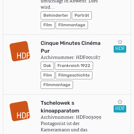
umschlägt in Abwehr. Dies
wird…
Behinderter
Porträt
Film
Filmmontage
Cinque Minutes Cinéma
HDF
Pur
Archivnummer: HDF001187
Dok
Frankreich 1922
Film
Filmgeschichte
Filmmontage
Tschelowek s
HDF
kinoapparatom
Archivnummer: HDF003099
Protagonist ist der
Kameramann und das