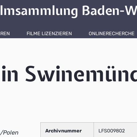
ilmsammlung Baden-W
HREN
FILME LIZENZIEREN
ONLINERECHERCHE
 in Swinemün
Archivnummer
LFS009802
e/Polen