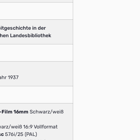
eitgeschichte in der
hen Landesbibliothek
ahr 1937
v-Film 16mm
Schwarz/weiß
rz/weiß 16:9 Vollformat
sc
576i/25 (PAL)