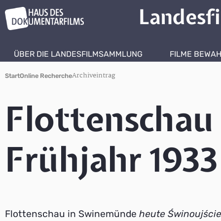
Landesf
ÜBER DIE LANDESFILMSAMMLUNG
FILME BEWA
Archiveintrag
Start
Online Recherche
Flottenschau
Frühjahr 1933
Flottenschau in Swinemünde
heute Świnoujści