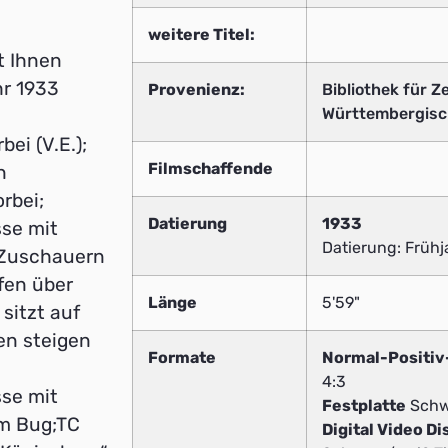
weitere Titel:
t Ihnen
hr 1933
Provenienz:
Bibliothek für Z
Württembergisc
ei (V.E.);
Filmschaffende
n
rbei;
Datierung
1933
sse mit
Datierung: Frühj
 Zuschauern
fen über
Länge
5'59"
sitzt auf
en steigen
Formate
Normal-Positi
4:3
sse mit
Festplatte
Schwa
am Bug;TC
Digital Video Di