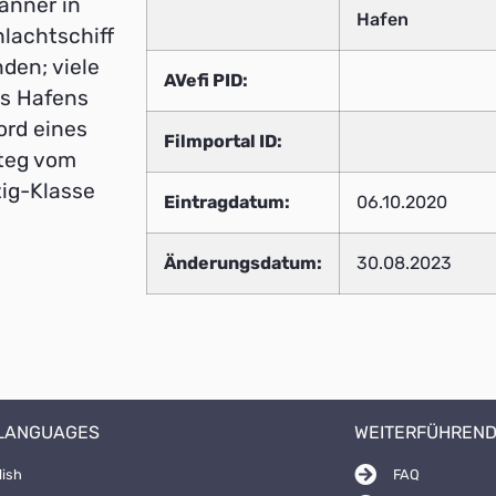
änner in
Hafen
lachtschiff
den; viele
AVefi PID:
es Hafens
ord eines
Filmportal ID:
Steg vom
zig-Klasse
Eintragdatum:
06.10.2020
Änderungsdatum:
30.08.2023
 LANGUAGES
WEITERFÜHREND
lish
FAQ