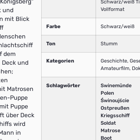
„Königsberg“
Schwarz/weiß Ti
Vollformat
k und
n mit Blick
Farbe
Schwarz/weiß
ff
 Menschen
Ton
Stumm
hlachtschiff
uf dem
Kategorien
Geschichte, Gese
m Deck und
Amateurfilm, Do
chen;
zen
Schlagwörter
Swinemünde
it Matrosen
Polen
osen-Puppe
Świnoujście
 mit Puppe
Ostpreußen
ft über Deck
Kriegsschiff
Soldat
iffs wird
Matrose
 Mann in
Boot