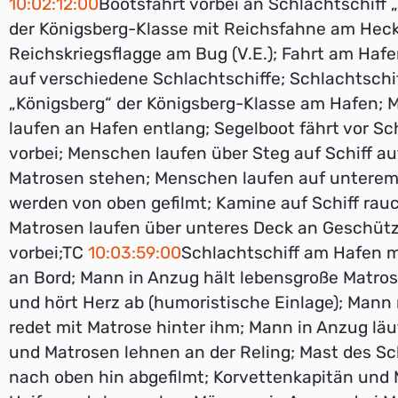
10:02:12:00
Bootsfahrt vorbei an Schlachtschiff 
der Königsberg-Klasse mit Reichsfahne am Hec
Reichskriegsflagge am Bug (V.E.); Fahrt am Hafe
auf verschiedene Schlachtschiffe; Schlachtschi
„Königsberg“ der Königsberg-Klasse am Hafen;
laufen an Hafen entlang; Segelboot fährt vor Sc
vorbei; Menschen laufen über Steg auf Schiff a
Matrosen stehen; Menschen laufen auf untere
werden von oben gefilmt; Kamine auf Schiff rau
Matrosen laufen über unteres Deck an Geschüt
vorbei;TC
10:03:59:00
Schlachtschiff am Hafen m
an Bord; Mann in Anzug hält lebensgroße Matr
und hört Herz ab (humoristische Einlage); Mann
redet mit Matrose hinter ihm; Mann in Anzug läu
und Matrosen lehnen an der Reling; Mast des Sch
nach oben hin abgefilmt; Korvettenkapitän und