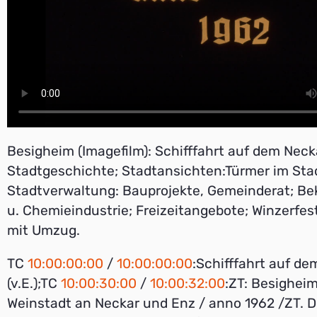
Besigheim (Imagefilm): Schifffahrt auf dem Neck
Stadtgeschichte; Stadtansichten:Türmer im Stad
Stadtverwaltung: Bauprojekte, Gemeinderat; Be
u. Chemieindustrie; Freizeitangebote; Winzerfe
mit Umzug.
TC
10:00:00:00
/
10:00:00:00
:Schifffahrt auf de
(v.E.);TC
10:00:30:00
/
10:00:32:00
:ZT: Besigheim
Weinstadt an Neckar und Enz / anno 1962 /ZT. D