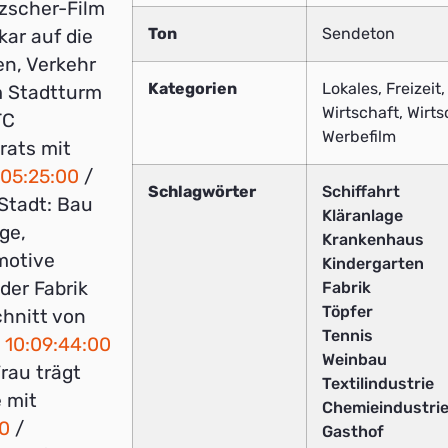
tzscher-Film
Ton
Sendeton
kar auf die
en, Verkehr
Kategorien
Lokales, Freizeit
im Stadtturm
Wirtschaft, Wirts
TC
Werbefilm
rats mit
:05:25:00
/
Schlagwörter
Schiffahrt
Stadt: Bau
Kläranlage
ge,
Krankenhaus
motive
Kindergarten
 der Fabrik
Fabrik
Töpfer
chnitt von
Tennis
C
10:09:44:00
Weinbau
Frau trägt
Textilindustrie
 mit
Chemieindustri
00
/
Gasthof