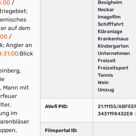
4:00
/
Besigheim
Neckar
riegebiet;
Imagefilm
Chemisches
Schifffahrt
iter auf dem
Kläranlage
:00
/
Krankenhaus
; Angler an
Kindergarten
4:31:00
:Blick
Unternehmen
Freizeit
m
Freizeitsport
einberg,
Tennis
ie
Wein
e, Mann mit
Umzug
erfeuer
lter,
AVefi PID:
21.11155/ABFE
tung im
3431198432E8
farenbläser
uppen,
Filmportal ID: