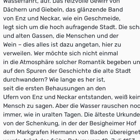
Wasserfahrt, auf. Das reizvolle Gewirr von
Dächern und Giebeln, das glänzende Band
von Enz und Neckar, wie ein Geschmeide,
legt sich um die hoch aufragende Stadt. Die s
und alten Gassen, die Menschen und der
Wein – dies alles ist dazu angetan, hier zu
verweilen. Wer möchte sich nicht einmal
in die Atmosphäre solcher Romantik begeben u
auf den Spuren der Geschichte die alte Stadt
durchwandern? Wie lange es her ist,
seit die ersten Behausungen an den
Ufern von Enz und Neckar entstanden, weiß kei
Mensch zu sagen. Aber die Wasser rauschen no
immer, wie in uralten Tagen. Die älteste Urkunde
von der Schenkung, in der der Besigheimer Hof
dem Markgrafen Hermann von Baden übereigne