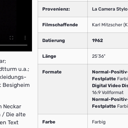
Provenienz:
La Camera Stylo
Filmschaffende
Karl Mitzscher (
Datierung
1962
Länge
25'36"
ar;
tturm u.a.;
Formate
Normal-Positi
kleidungs-
Festplatte
Farbi
st Besigheim
Digital Video Di
16:9 Vollformat
Normal-Positi
m Neckar
Festplatte
Farbi
 / Die alte
en Text
Farbe
Farbig