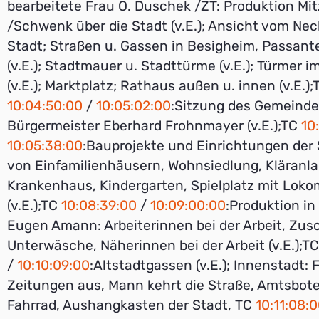
bearbeitete Frau O. Duschek /ZT: Produktion Mi
/Schwenk über die Stadt (v.E.); Ansicht vom Nec
Stadt; Straßen u. Gassen in Besigheim, Passant
(v.E.); Stadtmauer u. Stadttürme (v.E.); Türmer 
(v.E.); Marktplatz; Rathaus außen u. innen (v.E.);
10:04:50:00
/
10:05:02:00
:Sitzung des Gemeinde
Bürgermeister Eberhard Frohnmayer (v.E.);TC
10
10:05:38:00
:Bauprojekte und Einrichtungen der 
von Einfamilienhäusern, Wohnsiedlung, Kläranla
Krankenhaus, Kindergarten, Spielplatz mit Loko
(v.E.);TC
10:08:39:00
/
10:09:00:00
:Produktion in
Eugen Amann: Arbeiterinnen bei der Arbeit, Zus
Unterwäsche, Näherinnen bei der Arbeit (v.E.);T
/
10:10:09:00
:Altstadtgassen (v.E.); Innenstadt: 
Zeitungen aus, Mann kehrt die Straße, Amtsbote
Fahrrad, Aushangkasten der Stadt, TC
10:11:08: