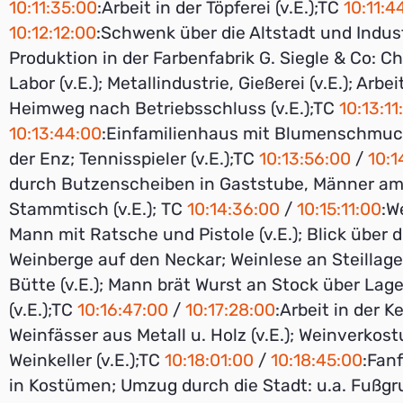
10:11:35:00
:Arbeit in der Töpferei (v.E.);TC
10:11:4
10:12:12:00
:Schwenk über die Altstadt und Indust
Produktion in der Farbenfabrik G. Siegle & Co: 
Labor (v.E.); Metallindustrie, Gießerei (v.E.); Arbe
Heimweg nach Betriebsschluss (v.E.);TC
10:13:11
10:13:44:00
:Einfamilienhaus mit Blumenschmuck
der Enz; Tennisspieler (v.E.);TC
10:13:56:00
/
10:1
durch Butzenscheiben in Gaststube, Männer a
Stammtisch (v.E.); TC
10:14:36:00
/
10:15:11:00
:W
Mann mit Ratsche und Pistole (v.E.); Blick über d
Weinberge auf den Neckar; Weinlese an Steillag
Bütte (v.E.); Mann brät Wurst an Stock über Lag
(v.E.);TC
10:16:47:00
/
10:17:28:00
:Arbeit in der Ke
Weinfässer aus Metall u. Holz (v.E.); Weinverkos
Weinkeller (v.E.);TC
10:18:01:00
/
10:18:45:00
:Fan
in Kostümen; Umzug durch die Stadt: u.a. Fußgr