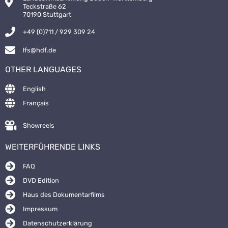
Teckstraße 62
70190 Stuttgart
+49 (0)711 / 929 309 24
lfs@hdf.de
OTHER LANGUAGES
English
Français
Showreels
WEITERFÜHRENDE LINKS
FAQ
DVD Edition
Haus des Dokumentarfilms
Impressum
Datenschutzerklärung