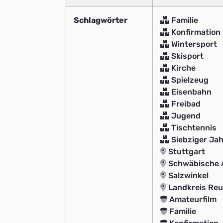
Schlagwörter
Familie
Konfirmation
Wintersport
Skisport
Kirche
Spielzeug
Eisenbahn
Freibad
Jugend
Tischtennis
Siebziger Ja
Stuttgart
Schwäbische 
Salzwinkel
Landkreis Reu
Amateurfilm
Familie