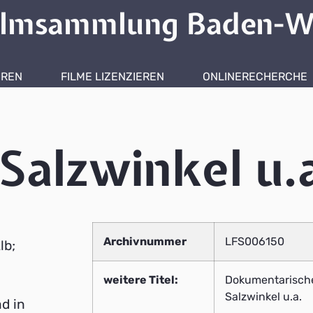
ilmsammlung Baden-W
HREN
FILME LIZENZIEREN
ONLINERECHERCHE
Salzwinkel u.
Archivnummer
LFS006150
lb;
weitere Titel:
Dokumentarischer
;
Salzwinkel u.a.
d in