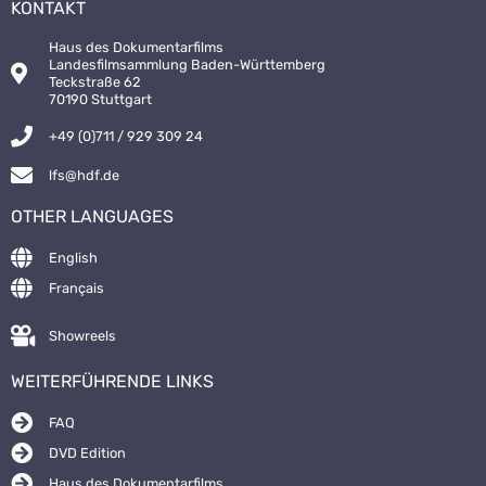
KONTAKT
Haus des Dokumentarfilms
Landesfilmsammlung Baden-Württemberg
Teckstraße 62
70190 Stuttgart
+49 (0)711 / 929 309 24
lfs@hdf.de
OTHER LANGUAGES
English
Français
Showreels
WEITERFÜHRENDE LINKS
FAQ
DVD Edition
Haus des Dokumentarfilms