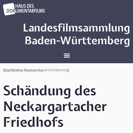
Landesfilmsammlung
Baden-Württemberg
Archiveintrag
Start
Online Recherche
Schändung des
Neckargartacher
Friedhofs