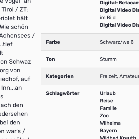
e Vogel" an
Digital-Betaca
irol / ZT:
Digital Video Di
im Bild
iolet hält
Digital Video Di
 Wie schön
s Achensees /
Farbe
Schwarz/weiß
.tief
dt
Ton
Stumm
 von Schwaz
org von
Kategorien
Freizeit, Amateur
iedhof, auf
Inn...an
Schlagwörter
Urlaub
as
Reise
Nach den
Familie
iedersehen
Zoo
 bei den
Wilhelma
Bayern
ön war's /
Wildbad Kreuth