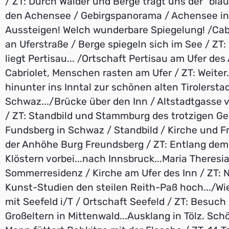
/ ZT: Durch Wälder und Berge trägt uns der "blau
den Achensee / Gebirgspanorama / Achensee in T
Aussteigen! Welch wunderbare Spiegelung! /Cabr
an Uferstraße / Berge spiegeln sich im See / ZT:
liegt Pertisau... /Ortschaft Pertisau am Ufer de
Cabriolet, Menschen rasten am Ufer / ZT: Weiter..
hinunter ins Inntal zur schönen alten Tirolersta
Schwaz.../Brücke über den Inn / Altstadtgasse
/ ZT: Standbild und Stammburg des trotzigen Ge
Fundsberg in Schwaz / Standbild / Kirche und Fr
der Anhöhe Burg Freundsberg / ZT: Entlang dem 
Klöstern vorbei...nach Innsbruck...Maria Theresi
Sommerresidenz / Kirche am Ufer des Inn / ZT: 
Kunst-Studien den steilen Reith-Paß hoch.../W
mit Seefeld i/T / Ortschaft Seefeld / ZT: Besuch
Großeltern in Mittenwald...Ausklang in Tölz. Sch