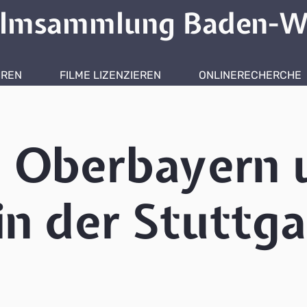
ilmsammlung Baden-W
HREN
FILME LIZENZIEREN
ONLINERECHERCHE
n Oberbayern 
 in der Stuttga