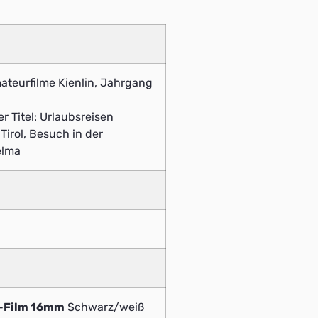
mateurfilme Kienlin, Jahrgang
 Titel: Urlaubsreisen
irol, Besuch in der
elma
v-Film 16mm
Schwarz/weiß