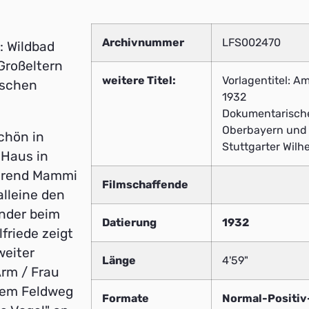
Archivnummer
LFS002470
: Wildbad
Großeltern
weitere Titel:
Vorlagentitel: A
ischen
1932
Dokumentarischer
Oberbayern und T
chön in
Stuttgarter Wilh
 Haus in
ährend Mammi
Filmschaffende
alleine den
inder beim
Datierung
1932
friede zeigt
weiter
Länge
4'59"
rm / Frau
tem Feldweg
Formate
Normal-Positi