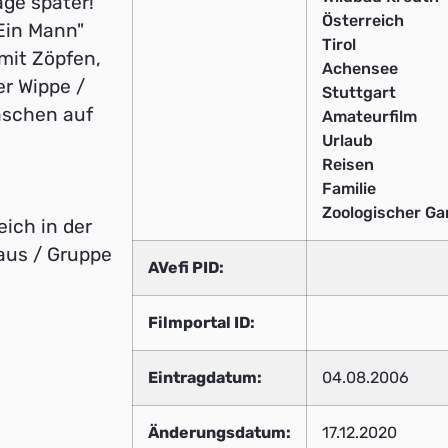
age später!
Österreich
"Ein Mann"
Tirol
mit Zöpfen,
Achensee
er Wippe /
Stuttgart
nschen auf
Amateurfilm
Urlaub
Reisen
Familie
Zoologischer Ga
ich in der
aus / Gruppe
AVefi PID:
Filmportal ID:
Eintragdatum:
04.08.2006
Änderungsdatum:
17.12.2020