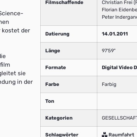
Filmschaffende
Christian Frei (
Florian Eidenbe
Science-
Peter Indergan
chen
 kostet der
Datierung
14.01.2011
Länge
97'59"
die
film
Formate
Digital Video D
leitet sie
ndung in der
Farbe
Farbig
Ton
Kategorien
GESELLSCHAFT
Schlagwörter
Raumfahrt