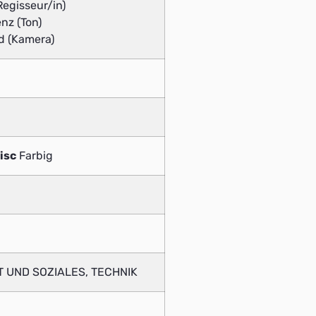
Regisseur/in)
nz (Ton)
d (Kamera)
isc
Farbig
 UND SOZIALES, TECHNIK