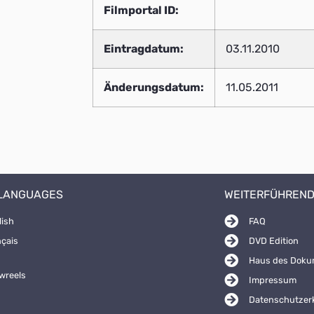
Filmportal ID:
Eintragdatum:
03.11.2010
Änderungsdatum:
11.05.2011
 LANGUAGES
WEITERFÜHREND
lish
FAQ
nçais
DVD Edition
Haus des Doku
wreels
Impressum
Datenschutzer