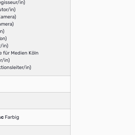
gisseur/in)
tor/in)
Kamera)
amera)
n)
on)
/in)
 für Medien Köln
r/in)
tionsleiter/in)
sc
Farbig