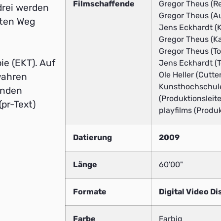
Filmschaffende
Gregor Theus (Re
drei werden
Gregor Theus (Au
rten Weg
Jens Eckhardt (
Gregor Theus (K
Gregor Theus (To
e (EKT). Auf
Jens Eckhardt (T
Ole Heller (Cutter
wahren
Kunsthochschule
enden
(Produktionsleite
pr-Text)
playfilms (Produk
Datierung
2009
Länge
60'00"
Formate
Digital Video Di
Farbe
Farbig