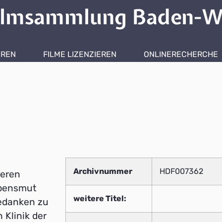
ilmsammlung Baden-W
HREN
FILME LIZENZIEREN
ONLINERECHERCHE
Archivnummer
HDF007362
weren
ebensmut
weitere Titel:
edanken zu
 Klinik der