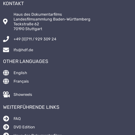
KONTAKT
Haus des Dokumentarfilms
Landesfilmsammlung Baden-Württemberg
Teckstraße 62
70190 Stuttgart
+49 (0)711 / 929 309 24
lfs@hdf.de
OTHER LANGUAGES
English
Français
Showreels
WEITERFÜHRENDE LINKS
FAQ
DVD Edition