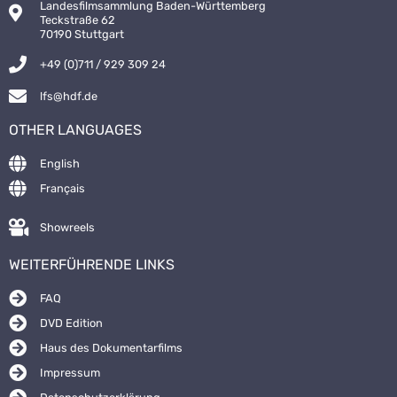
Landesfilmsammlung Baden-Württemberg
Teckstraße 62
70190 Stuttgart
+49 (0)711 / 929 309 24
lfs@hdf.de
OTHER LANGUAGES
English
Français
Showreels
WEITERFÜHRENDE LINKS
FAQ
DVD Edition
Haus des Dokumentarfilms
Impressum