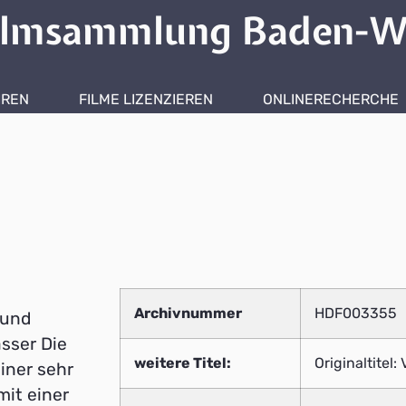
ilmsammlung Baden-W
HREN
FILME LIZENZIEREN
ONLINERECHERCHE
Archivnummer
HDF003355
 und
sser Die
weitere Titel:
Originaltitel:
iner sehr
it einer