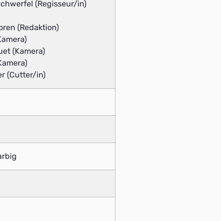
chwerfel (Regisseur/in)
ren (Redaktion)
Kamera)
et (Kamera)
(Kamera)
r (Cutter/in)
rbig