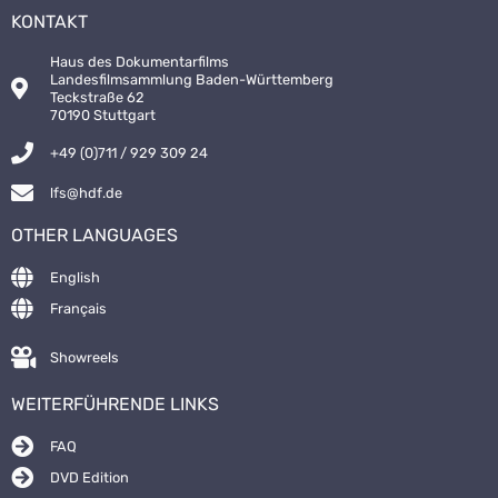
KONTAKT
Haus des Dokumentarfilms
Landesfilmsammlung Baden-Württemberg
Teckstraße 62
70190 Stuttgart
+49 (0)711 / 929 309 24
lfs@hdf.de
OTHER LANGUAGES
English
Français
Showreels
WEITERFÜHRENDE LINKS
FAQ
DVD Edition