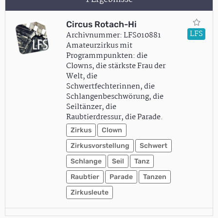
Circus Rotach-Hi
LFS
Archivnummer: LFS010881
Amateurzirkus mit
Programmpunkten: die
Clowns, die stärkste Frau der
Welt, die
Schwertfechterinnen, die
Schlangenbeschwörung, die
Seiltänzer, die
Raubtierdressur, die Parade.
Zirkus
Clown
Zirkusvorstellung
Schwert
Schlange
Seil
Tanz
Raubtier
Parade
Tanzen
Zirkusleute