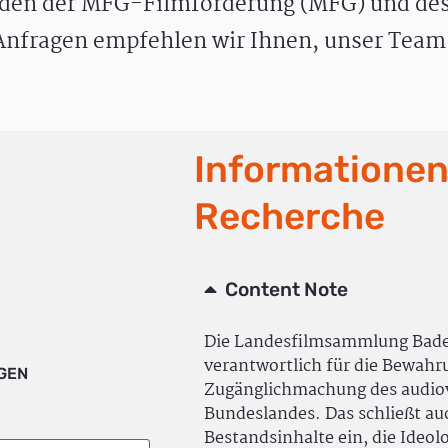
den der MFG-Filmförderung (MFG) und des
nfragen empfehlen wir Ihnen, unser Team 
Informationen
Recherche
Content Note
Die Landesfilmsammlung Bad
verantwortlich für die Bewah
IGEN
Zugänglichmachung des audiov
Bundeslandes. Das schließt a
Bestandsinhalte ein, die Ideol