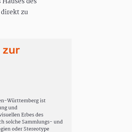
 Hauses des
direkt zu
 zur
en-Württemberg ist
rung und
isuellen Erbes des
uch solche Sammlungs- und
ogien oder Stereotype