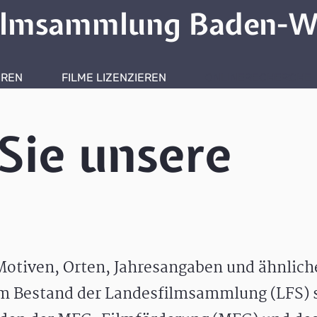
ilmsammlung Baden-W
HREN
FILME LIZENZIEREN
ONLINERECHERCHE
Sie unsere
otiven, Orten, Jahresangaben und ähnlic
m Bestand der Landesfilmsammlung (LFS) s