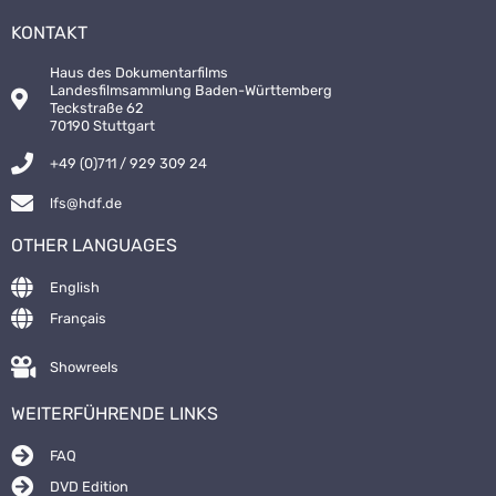
KONTAKT
Haus des Dokumentarfilms
Landesfilmsammlung Baden-Württemberg
Teckstraße 62
70190 Stuttgart
+49 (0)711 / 929 309 24
lfs@hdf.de
OTHER LANGUAGES
English
Français
Showreels
WEITERFÜHRENDE LINKS
FAQ
DVD Edition