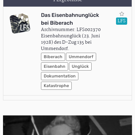
Das Eisenbahnunglück
LFS
bei Biberach
Archivnummer: LFS002370
Eisenbahnunglück (23. Juni
1928) des D-Zug 135 bei
Ummendorf.
Biberach
Ummendorf
Eisenbahn
Unglück
Dokumentation
Katastrophe