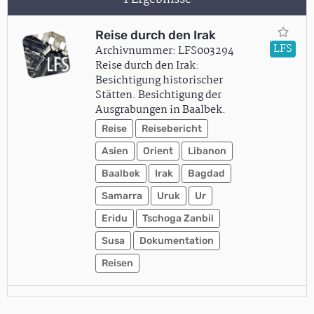
Reise durch den Irak
LFS
Archivnummer: LFS003294
Reise durch den Irak:
Besichtigung historischer
Stätten. Besichtigung der
Ausgrabungen in Baalbek.
Reise
Reisebericht
Asien
Orient
Libanon
Baalbek
Irak
Bagdad
Samarra
Uruk
Ur
Eridu
Tschoga Zanbil
Susa
Dokumentation
Reisen