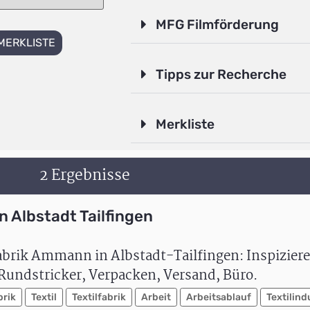
MFG Filmförderung
MERKLISTE
Tipps zur Recherche
Merkliste
2 Ergebnisse
n Albstadt Tailfingen
fabrik Ammann in Albstadt-Tailfingen: Inspiziere
Rundstricker, Verpacken, Versand, Büro.
brik
Textil
Textilfabrik
Arbeit
Arbeitsablauf
Textilind