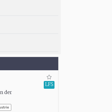
LFS
n der
ustrie