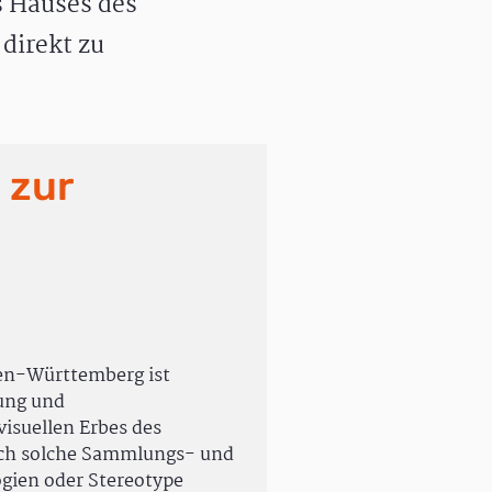
 Hauses des
direkt zu
 zur
en-Württemberg ist
rung und
isuellen Erbes des
uch solche Sammlungs- und
ogien oder Stereotype