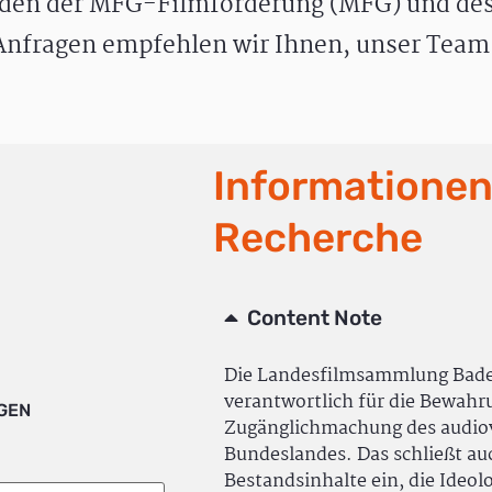
den der MFG-Filmförderung (MFG) und des
nfragen empfehlen wir Ihnen, unser Team 
Informationen
Recherche
Content Note
Die Landesfilmsammlung Bad
verantwortlich für die Bewah
IGEN
Zugänglichmachung des audiov
Bundeslandes. Das schließt a
Bestandsinhalte ein, die Ideol