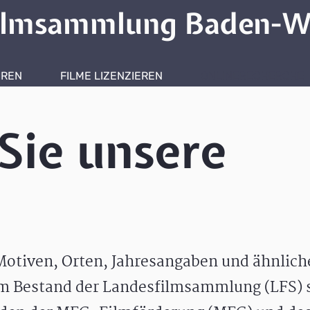
ilmsammlung Baden-W
HREN
FILME LIZENZIEREN
ONLINERECHERCHE
Sie unsere
otiven, Orten, Jahresangaben und ähnlic
m Bestand der Landesfilmsammlung (LFS) s