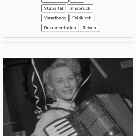
Stubaital
Innsbruck
Vorarlberg
Feldkirch
Dokumentation
Reisen