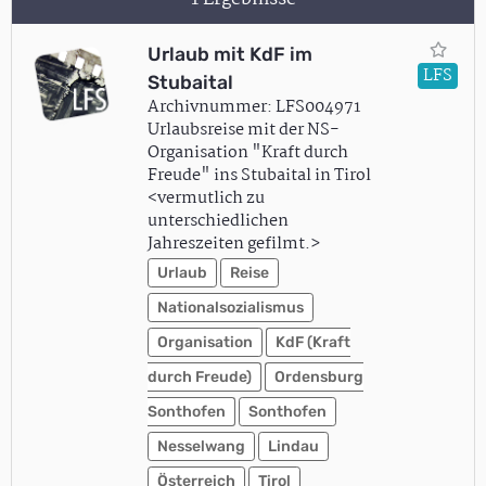
Urlaub mit KdF im
LFS
Stubaital
Archivnummer: LFS004971
Urlaubsreise mit der NS-
Organisation "Kraft durch
Freude" ins Stubaital in Tirol
<vermutlich zu
unterschiedlichen
Jahreszeiten gefilmt.>
Urlaub
Reise
Nationalsozialismus
Organisation
KdF (Kraft
durch Freude)
Ordensburg
Sonthofen
Sonthofen
Nesselwang
Lindau
Österreich
Tirol